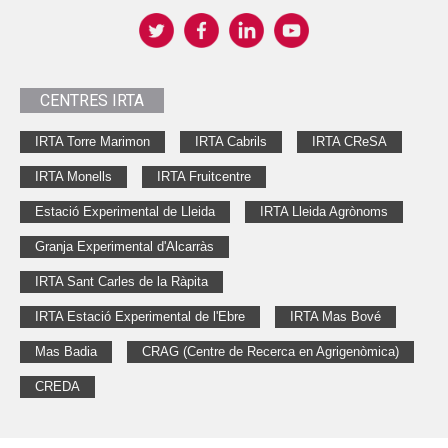
CENTRES IRTA
IRTA Torre Marimon
IRTA Cabrils
IRTA CReSA
IRTA Monells
IRTA Fruitcentre
Estació Experimental de Lleida
IRTA Lleida Agrònoms
Granja Experimental d'Alcarràs
IRTA Sant Carles de la Ràpita
IRTA Estació Experimental de l'Ebre
IRTA Mas Bové
Mas Badia
CRAG (Centre de Recerca en Agrigenòmica)
CREDA