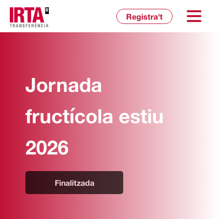
Inicia sessió
Registra't
Jornada
fructícola estiu
2026
Finalitzada