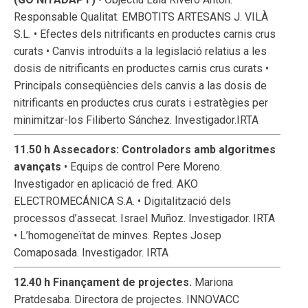
Responsable Qualitat. EMBOTITS ARTESANS J. VILÀ
S.L. • Efectes dels nitrificants en productes carnis crus
curats • Canvis introduïts a la legislació relatius a les
dosis de nitrificants en productes carnis crus curats •
Principals conseqüències dels canvis a las dosis de
nitrificants en productes crus curats i estratègies per
minimitzar-los Filiberto Sánchez. Investigador.IRTA
11.50 h Assecadors: Controladors amb algoritmes
avançats
• Equips de control Pere Moreno.
Investigador en aplicació de fred. AKO
ELECTROMECÁNICA S.A. • Digitalització dels
processos d’assecat. Israel Muñoz. Investigador. IRTA
• L’homogeneïtat de minves. Reptes Josep
Comaposada. Investigador. IRTA
12.40 h Finançament de projectes.
Mariona
Pratdesaba. Directora de projectes. INNOVACC