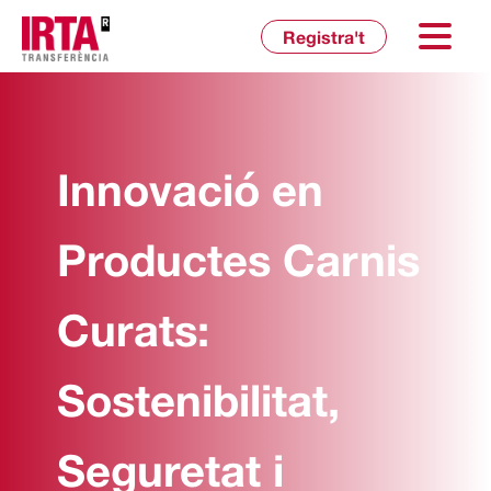
Inicia sessió
Registra't
Innovació en
Productes Carnis
Curats:
Sostenibilitat,
Seguretat i