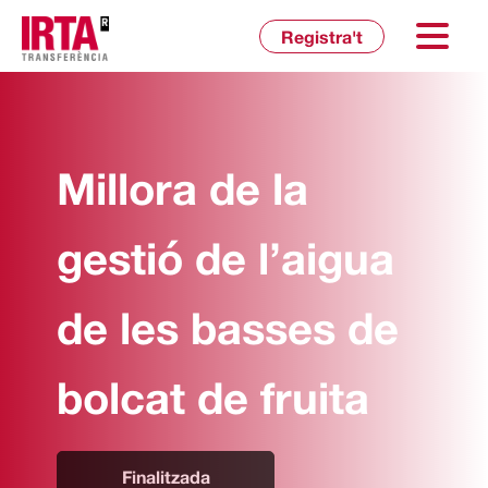
Inicia sessió
Registra't
Millora de la
gestió de l’aigua
de les basses de
bolcat de fruita
Finalitzada