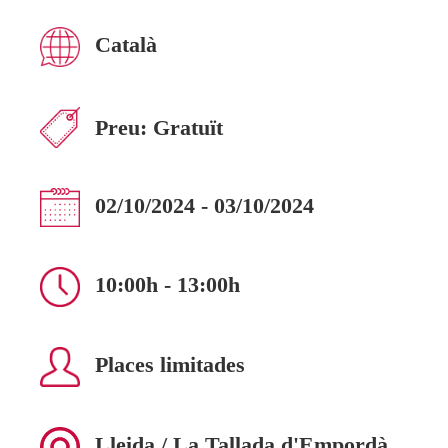
Català
Preu:
Gratuït
02/10/2024 - 03/10/2024
10:00h - 13:00h
Places limitades
Lleida / La Tallada d'Empordà